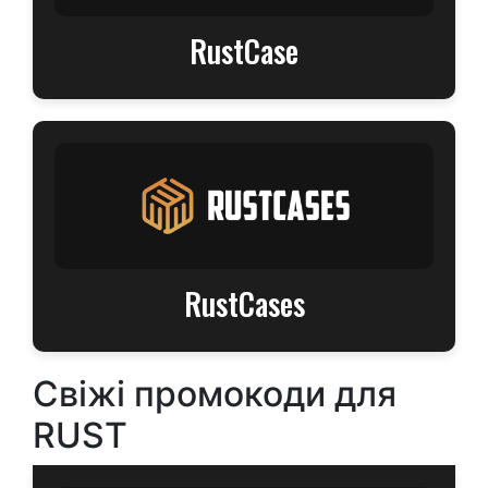
RustCase
RustCases
Свіжі промокоди для
RUST