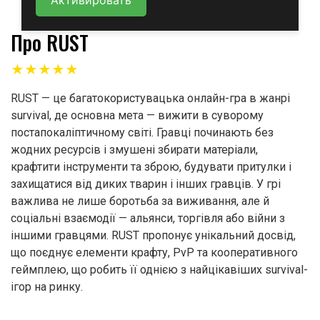
Активировать
Про RUST
★★★★★
RUST — це багатокористувацька онлайн-гра в жанрі
survival, де основна мета — вижити в суворому
постапокаліптичному світі. Гравці починають без
жодних ресурсів і змушені збирати матеріали,
крафтити інструменти та зброю, будувати притулки і
захищатися від диких тварин і інших гравців. У грі
важлива не лише боротьба за виживання, але й
соціальні взаємодії — альянси, торгівля або війни з
іншими гравцями. RUST пропонує унікальний досвід,
що поєднує елементи крафту, PvP та кооперативного
геймплею, що робить її однією з найцікавіших survival-
ігор на ринку.