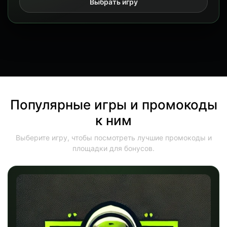
Выбрать игру
Популярные игры и промокоды
к ним
Выберите игру, чтобы посмотреть лучшие промокоды и
площадки для бонусов.