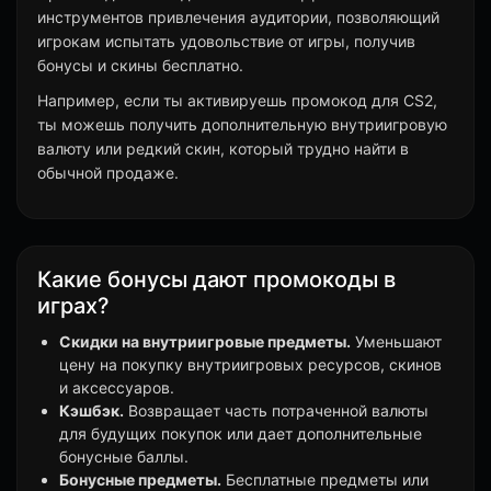
инструментов привлечения аудитории, позволяющий
игрокам испытать удовольствие от игры, получив
бонусы и скины бесплатно.
Например, если ты активируешь промокод для CS2,
ты можешь получить дополнительную внутриигровую
валюту или редкий скин, который трудно найти в
обычной продаже.
Какие бонусы дают промокоды в
играх?
Скидки на внутриигровые предметы.
Уменьшают
цену на покупку внутриигровых ресурсов, скинов
и аксессуаров.
Кэшбэк.
Возвращает часть потраченной валюты
для будущих покупок или дает дополнительные
бонусные баллы.
Бонусные предметы.
Бесплатные предметы или