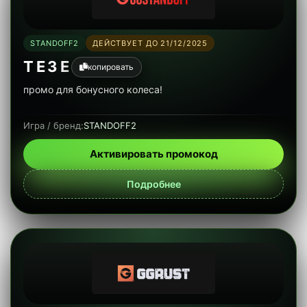
STANDOFF2
ДЕЙСТВУЕТ ДО 21/12/2025
TE3E
копировать
промо для бонусного колеса!
Игра / бренд:
STANDOFF2
Активировать промокод
Подробнее