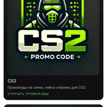
CS2
Промокоды на скины, кейсы и баланс для CS2.
ОТКРЫТЬ ПРОМОКОДЫ