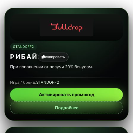
STANDOFF2
РИБАЙ
копировать
При пополнении от получи 20% бонусом
Игра / бренд:
STANDOFF2
Активировать промокод
Подробнее