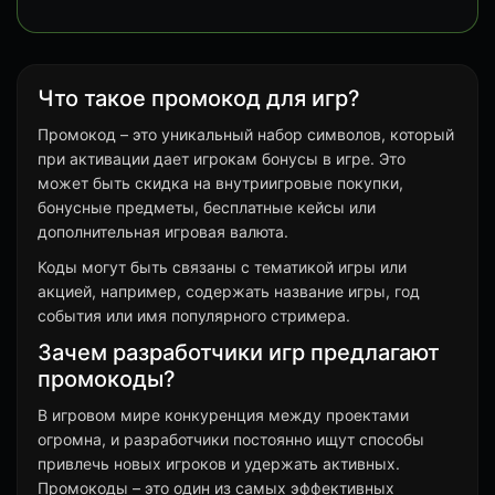
Что такое промокод для игр?
Промокод – это уникальный набор символов, который
при активации дает игрокам бонусы в игре. Это
может быть скидка на внутриигровые покупки,
бонусные предметы, бесплатные кейсы или
дополнительная игровая валюта.
Коды могут быть связаны с тематикой игры или
акцией, например, содержать название игры, год
события или имя популярного стримера.
Зачем разработчики игр предлагают
промокоды?
В игровом мире конкуренция между проектами
огромна, и разработчики постоянно ищут способы
привлечь новых игроков и удержать активных.
Промокоды – это один из самых эффективных