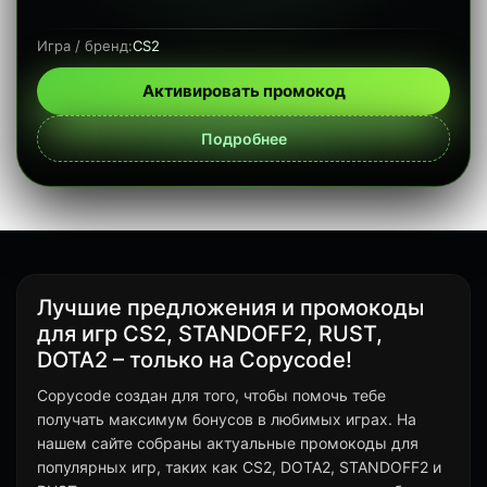
Игра / бренд:
CS2
Активировать промокод
Подробнее
Лучшие предложения и промокоды
для игр CS2, STANDOFF2, RUST,
DOTA2 – только на Copycode!
Copycode создан для того, чтобы помочь тебе
получать максимум бонусов в любимых играх. На
нашем сайте собраны актуальные промокоды для
популярных игр, таких как
CS2, DOTA2, STANDOFF2 и