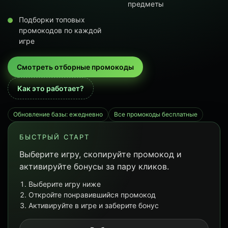
предметы
Подборки топовых
промокодов по каждой
игре
Смотреть отборные промокоды
Как это работает?
Обновление базы: ежедневно
Все промокоды бесплатные
БЫСТРЫЙ СТАРТ
Выберите игру, скопируйте промокод и
активируйте бонусы за пару кликов.
Выберите игру ниже
Откройте понравившийся промокод
Активируйте в игре и заберите бонус